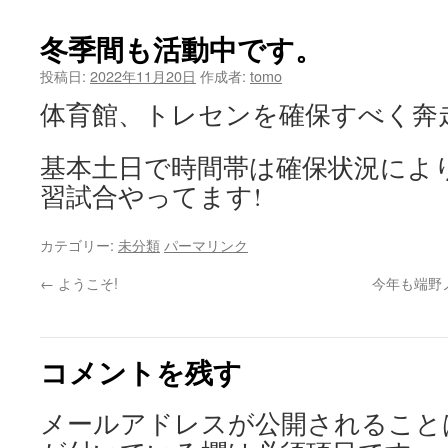
ツ
冬季間も活動中です。
へ
投稿日:
2022年11月20日
作成者:
tomo
ス
体育館、トレセンを確保すべく奔走
キ
基本土日で時間帯は確保状況によ
ッ
習試合やってます!
プ
カテゴリー:
未分類
パーマリンク
←
ようこそ!
今年も端野
コメントを残す
メールアドレスが公開されること