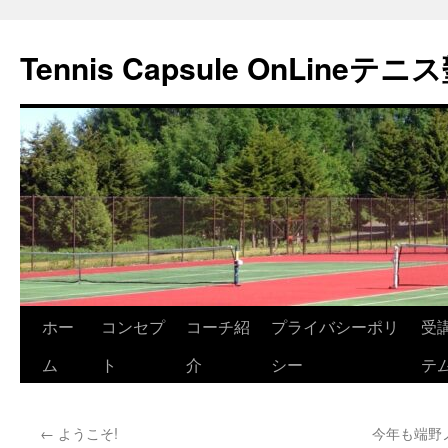
Tennis Capsule OnLineテニ
コ
ホー
コンセプ
コーチ紹
プライバシーポリ
受
ン
ム
ト
介
シー
テ
テ
←
ようこそ!
今年も端野
ン