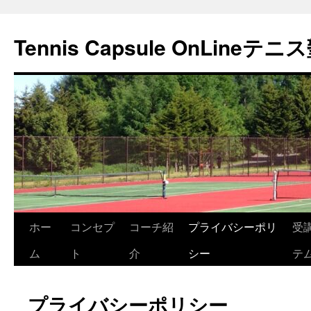
Tennis Capsule OnLineテニ
コ
ホー
コンセプ
コーチ紹
プライバシーポリ
受
ン
ム
ト
介
シー
テ
テ
プライバシーポリシー
ン