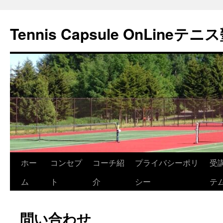
Tennis Capsule OnLineテニ
コ
ホー
コンセプ
コーチ紹
プライバシーポリ
受
ン
ム
ト
介
シー
テ
テ
問い合わせ
ン