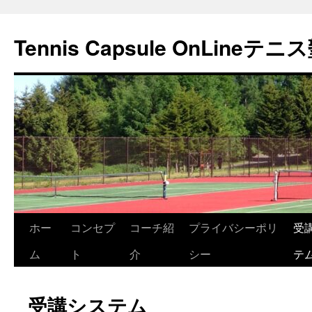
Tennis Capsule OnLineテニ
コ
ホー
コンセプ
コーチ紹
プライバシーポリ
受
ン
ム
ト
介
シー
テ
テ
受講システム
ン