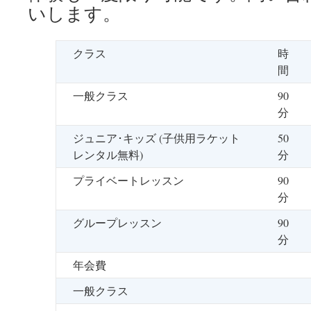
いします。
クラス
時
間
一般クラス
90
分
ジュニア･キッズ (子供用ラケット
50
レンタル無料)
分
プライベートレッスン
90
分
グループレッスン
90
分
年会費
一般クラス