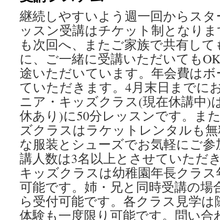
継続しやすいよう週一回からスタ
ツ
ッスン受講はチケット制となりま
へ
も次回へ、またご家族で共有して
ス
に、ご一緒に受講いただいてもO
途いただいています。年会費はボ
キ
ていただきます。4月末日までに
ッ
ニア・キッズクラス(現在休講中)
プ
休あり)に50分レッスンです。ま
ズクラスはラケットレンタルも無
な服装とシューズでお気軽にご参
講人数は3名以上とさせていただ
キッズクラスは幼稚園年長クラス年
可能です。姉・兄と同時受講の場合
ら受付可能です。各クラス見学は
体験も一度限り可能です。問い合